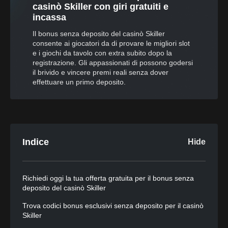
casinò Skiller con giri gratuiti e
incassa
Il bonus senza deposito del casinò Skiller
consente ai giocatori da di provare le migliori slot
e i giochi da tavolo con extra subito dopo la
registrazione. Gli appassionati di possono godersi
il brivido e vincere premi reali senza dover
effettuare un primo deposito.
Indice
Hide
Richiedi oggi la tua offerta gratuita per il bonus senza
deposito del casinò Skiller
Trova codici bonus esclusivi senza deposito per il casinò
Skiller