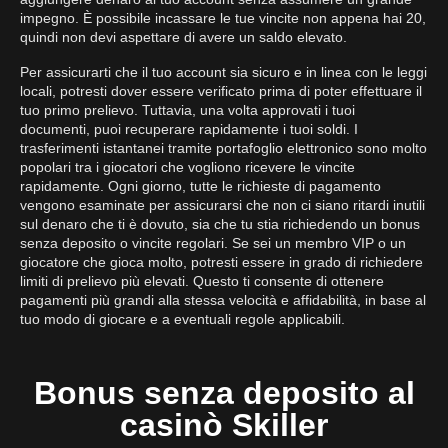
impegno. È possibile incassare le tue vincite non appena hai 20,
quindi non devi aspettare di avere un saldo elevato.
Per assicurarti che il tuo account sia sicuro e in linea con le leggi
locali, potresti dover essere verificato prima di poter effettuare il
tuo primo prelievo. Tuttavia, una volta approvati i tuoi
documenti, puoi recuperare rapidamente i tuoi soldi. I
trasferimenti istantanei tramite portafoglio elettronico sono molto
popolari tra i giocatori che vogliono ricevere le vincite
rapidamente. Ogni giorno, tutte le richieste di pagamento
vengono esaminate per assicurarsi che non ci siano ritardi inutili
sul denaro che ti è dovuto, sia che tu stia richiedendo un bonus
senza deposito o vincite regolari. Se sei un membro VIP o un
giocatore che gioca molto, potresti essere in grado di richiedere
limiti di prelievo più elevati. Questo ti consente di ottenere
pagamenti più grandi alla stessa velocità e affidabilità, in base al
tuo modo di giocare e a eventuali regole applicabili.
Bonus senza deposito al
casinò Skiller