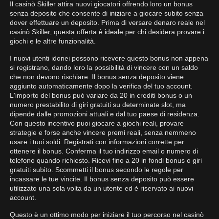
Il casinò Skiller attira nuovi giocatori offrendo loro un bonus
senza deposito che consente di iniziare a giocare subito senza
dover effettuare un deposito. Prima di versare denaro reale nel
casinò Skiller, questa offerta è ideale per chi desidera provare i
giochi e le altre funzionalità.
I nuovi utenti idonei possono ricevere questo bonus non appena
si registrano, dando loro la possibilità di vincere con un saldo
che non devono rischiare. Il bonus senza deposito viene
aggiunto automaticamente dopo la verifica del tuo account.
L'importo del bonus può variare da 20 in crediti bonus o un
numero prestabilito di giri gratuiti su determinate slot, ma
dipende dalle promozioni attuali e dal tuo paese di residenza.
Con questo incentivo puoi giocare a giochi reali, provare
strategie e forse anche vincere premi reali, senza nemmeno
usare i tuoi soldi. Registrati con informazioni corrette per
ottenere il bonus. Conferma il tuo indirizzo email o numero di
telefono quando richiesto. Ricevi fino a 20 in fondi bonus o giri
gratuiti subito. Scommetti il bonus secondo le regole per
incassare le tue vincite. Il bonus senza deposito può essere
utilizzato una sola volta da un utente ed è riservato ai nuovi
account.
Questo è un ottimo modo per iniziare il tuo percorso nel casinò