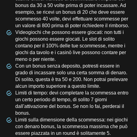
bonus da 30 a 50 volte prima di poter incassare. Ad
esempio, se ricevi un bonus di 20 che deve essere
scommesso 40 volte, devi effettuare scommesse per
un valore di 800 prima di poter richiedere il rimborso.
Videogiochi che possono essere giocati: non tutti i
giochi possono essere giocati. Le slot di solito
contano per il 100% delle tue scommesse, mentre i
giochi da tavolo e i casinò live possono contare per
meno o per niente.
Con un bonus senza deposito, potresti essere in
grado di incassare solo una certa somma di denaro.
Di solito, questa è tra 50 e 200. Non potrai prelevare
alcun importo superiore a questo limite.
Limiti di tempo: devi completare la scommessa entro
un certo periodo di tempo, di solito 7 giorni
dall'attivazione del bonus. Se non lo fai, perderai il
bonus.
Limiti sulla dimensione della scommessa: nei giochi
con denaro bonus, la scommessa massima che può
essere piazzata in un round è solitamente 5.