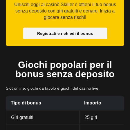
Unisciti oggi al casinò Skiller e ottieni il tuo bonus
senza deposito con giri gratuiti e denaro. Inizia a
giocare senza rischi!
Registrati e richiedi il bonus
Giochi popolari per il
bonus senza deposito
Slot online, giochi da tavolo e giochi del casinò live.
Tipo di bonus
Importo
Giri gratuiti
25 giri