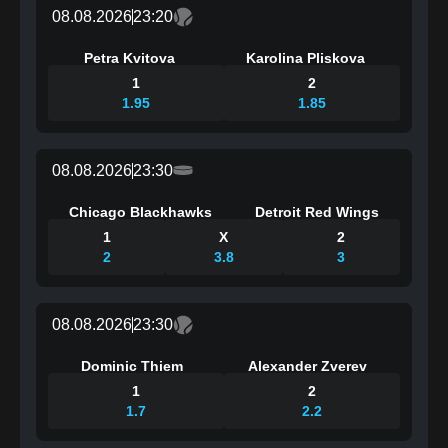
08.08.2026
23:20
Petra Kvitova
Karolina Pliskova
1
2
1.95
1.85
08.08.2026
23:30
Chicago Blackhawks
Detroit Red Wings
1
X
2
2
3.8
3
08.08.2026
23:30
Dominic Thiem
Alexander Zverev
1
2
1.7
2.2