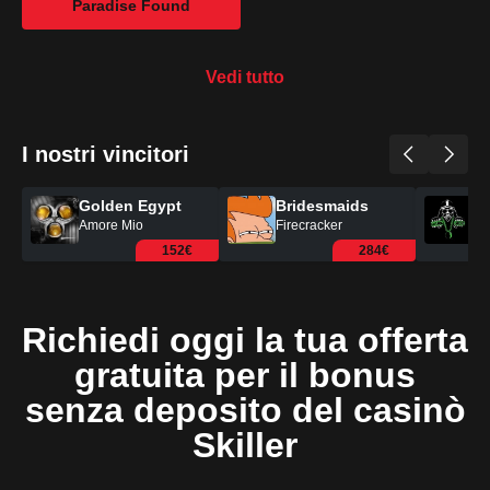
Paradise Found
Vedi tutto
I nostri vincitori
Golden Egypt
Bridesmaids
Dr
Amore Mio
Firecracker
Nd
152€
284€
Richiedi oggi la tua offerta
gratuita per il bonus
senza deposito del casinò
Skiller