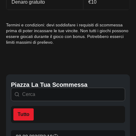
Denaro gratuito
€10
Termini e condizioni: devi soddisfare i requisiti di scommessa
prima di poter incassare le tue vincite. Non tutti i giochi possono
essere giocati durante il gioco con bonus. Potrebbero esserci
limiti massimi di prelievo.
Piazza La Tua Scommessa
Tutto