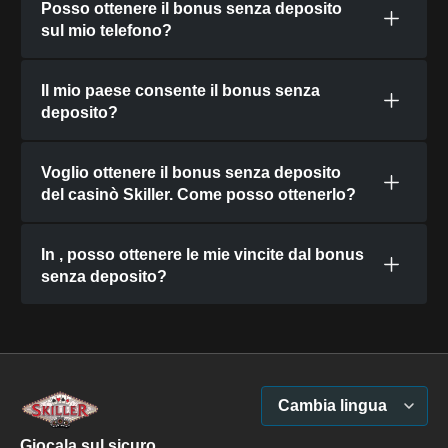
Posso ottenere il bonus senza deposito
sul mio telefono?
Il mio paese consente il bonus senza
deposito?
Voglio ottenere il bonus senza deposito
del casinò Skiller. Come posso ottenerlo?
In , posso ottenere le mie vincite dal bonus
senza deposito?
Cambia lingua
Giocala sul sicuro