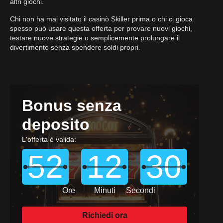
altri giochi.
Chi non ha mai visitato il casinò Skiller prima o chi ci gioca
spesso può usare questa offerta per provare nuovi giochi,
testare nuove strategie o semplicemente prolungare il
divertimento senza spendere soldi propri.
Bonus senza
deposito
L'offerta è valida:
52
12
28
Ore
Minuti
Secondi
Richiedi ora