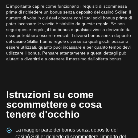
È importante capire come funzionano i requisiti di scommessa
prima di richiedere un bonus senza deposito del casinò Skiller. Il
numero di volte in cui devi giocare con i tuoi soldi bonus prima di
poter incassare le vincite è stabilito da queste regole. Se non
segui queste regole, il tuo bonus e qualsiasi vincita derivante da
esso potrebbero essere revocati. I diversi bonus senza deposito
del casinò Skiller hanno regole diverse su quali giochi possono
essere utilizzati, quanto puoi incassare e per quanto tempo devi
utilizzare il bonus. Pensare attentamente a questi dettagli può
aiutarti a divertirti e a ottenere il massimo dall'offerta bonus.
Istruzioni su come
scommettere e cosa
tenere d'occhio
La maggior parte dei bonus senza deposito del
casinò Skiller richiede di scommettere l'importo del