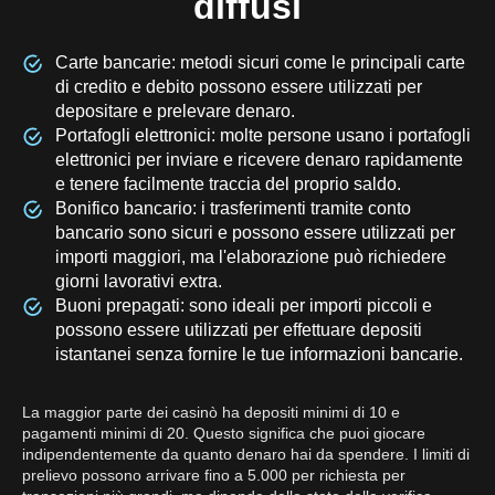
diffusi
Carte bancarie: metodi sicuri come le principali carte
di credito e debito possono essere utilizzati per
depositare e prelevare denaro.
Portafogli elettronici: molte persone usano i portafogli
elettronici per inviare e ricevere denaro rapidamente
e tenere facilmente traccia del proprio saldo.
Bonifico bancario: i trasferimenti tramite conto
bancario sono sicuri e possono essere utilizzati per
importi maggiori, ma l'elaborazione può richiedere
giorni lavorativi extra.
Buoni prepagati: sono ideali per importi piccoli e
possono essere utilizzati per effettuare depositi
istantanei senza fornire le tue informazioni bancarie.
La maggior parte dei casinò ha depositi minimi di 10 e
pagamenti minimi di 20. Questo significa che puoi giocare
indipendentemente da quanto denaro hai da spendere. I limiti di
prelievo possono arrivare fino a 5.000 per richiesta per