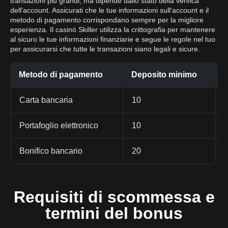
transazioni più grandi, ma dipende dallo stato della verifica
dell'account. Assicurati che le tue informazioni sull'account e il
metodo di pagamento corrispondano sempre per la migliore
esperienza. Il casinò Skiller utilizza la crittografia per mantenere
al sicuro le tue informazioni finanziarie e segue le regole nel tuo
per assicurarsi che tutte le transazioni siano legali e sicure.
Metodo di pagamento
Deposito minimo
P
Carta bancaria
10
Portafoglio elettronico
10
Bonifico bancario
20
Requisiti di scommessa e
termini del bonus