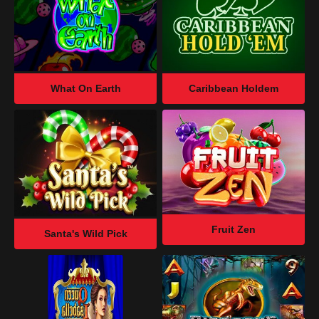
What On Earth
Caribbean Holdem
Fruit Zen
Santa's Wild Pick