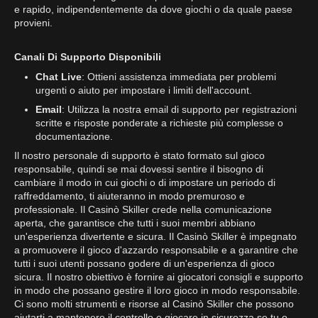
e rapido, indipendentemente da dove giochi o da quale paese
provieni.
Canali Di Supporto Disponibili
Chat Live
: Ottieni assistenza immediata per problemi
urgenti o aiuto per impostare i limiti dell'account.
Email
: Utilizza la nostra email di supporto per registrazioni
scritte e risposte ponderate a richieste più complesse o
documentazione.
Il nostro personale di supporto è stato formato sul gioco
responsabile, quindi se mai dovessi sentire il bisogno di
cambiare il modo in cui giochi o di impostare un periodo di
raffreddamento, ti aiuteranno in modo premuroso e
professionale. Il Casinò Skiller crede nella comunicazione
aperta, che garantisce che tutti i suoi membri abbiano
un'esperienza divertente e sicura. Il Casinò Skiller è impegnato
a promuovere il gioco d'azzardo responsabile e a garantire che
tutti i suoi utenti possano godere di un'esperienza di gioco
sicura. Il nostro obiettivo è fornire ai giocatori consigli e supporto
in modo che possano gestire il loro gioco in modo responsabile.
Ci sono molti strumenti e risorse al Casinò Skiller che possono
aiutarti a mantenere il controllo e giocare in sicurezza se tu o