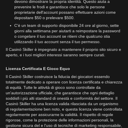
devono dimostrare la propria identità. Questo aiuta a
prevenire le frodi e garantisce che solo le persone
proprietarie dell'account possano effettuare azioni come
depositare $50 o prelevare $500.
C'è un team di supporto disponibile 24 ore al giorno, sette
giorni alla settimana per aiutarti a reimpostare la password
o congelare il tuo account se ritieni che qualcuno stia
utilizzando il tuo account senza il tuo permesso.
Il Casinò Skiller è impegnato a mantenere il proprio sito sicuro e
aperto, e i tuoi migliori interessi saranno sempre curati.
Licenza Certificata E Gioco Equo
Il Casinò Skiller costruisce la fiducia dei giocatori essendo
totalmente dedicato a operare con licenza certificata e chiarezza
di equità. Tutte le attività di gioco sono controllate da
un'autorizzazione ufficiale, che garantisce che ogni dettaglio
soddisfi i più alti standard di onestà e conformità del settore. Il
Casinò Skiller ha una licenza valida rilasciata da un organismo
di regolamentazione ben noto, e questa licenza viene controllata
regolarmente per assicurarne la validità. Il rispetto di regole
rigorose, come la protezione delle informazioni personali, la
gestione sicura del e l'uso di tecniche di marketing responsabile,