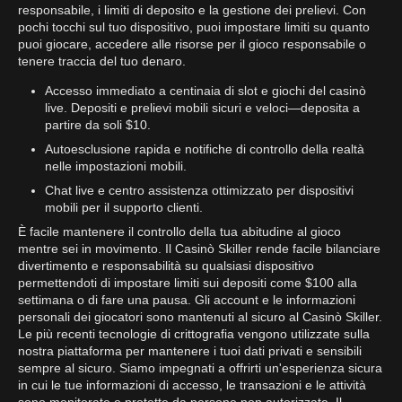
responsabile, i limiti di deposito e la gestione dei prelievi. Con
pochi tocchi sul tuo dispositivo, puoi impostare limiti su quanto
puoi giocare, accedere alle risorse per il gioco responsabile o
tenere traccia del tuo denaro.
Accesso immediato a centinaia di slot e giochi del casinò
live. Depositi e prelievi mobili sicuri e veloci—deposita a
partire da soli $10.
Autoesclusione rapida e notifiche di controllo della realtà
nelle impostazioni mobili.
Chat live e centro assistenza ottimizzato per dispositivi
mobili per il supporto clienti.
È facile mantenere il controllo della tua abitudine al gioco
mentre sei in movimento. Il Casinò Skiller rende facile bilanciare
divertimento e responsabilità su qualsiasi dispositivo
permettendoti di impostare limiti sui depositi come $100 alla
settimana o di fare una pausa. Gli account e le informazioni
personali dei giocatori sono mantenuti al sicuro al Casinò Skiller.
Le più recenti tecnologie di crittografia vengono utilizzate sulla
nostra piattaforma per mantenere i tuoi dati privati e sensibili
sempre al sicuro. Siamo impegnati a offrirti un'esperienza sicura
in cui le tue informazioni di accesso, le transazioni e le attività
sono monitorate e protette da persone non autorizzate. Il