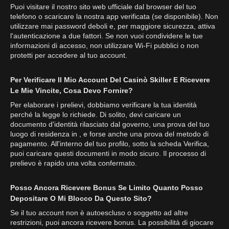
Puoi visitare il nostro sito web ufficiale dal browser del tuo
telefono o scaricare la nostra app verificata (se disponibile). Non
utilizzare mai password deboli e, per maggiore sicurezza, attiva
l'autenticazione a due fattori. Se non vuoi condividere le tue
informazioni di accesso, non utilizzare Wi-Fi pubblici o non
protetti per accedere al tuo account.
Per Verificare Il Mio Account Del Casinò Skiller E Ricevere
Le Mie Vincite, Cosa Devo Fornire?
Per elaborare i prelievi, dobbiamo verificare la tua identità
perché la legge lo richiede. Di solito, devi caricare un
documento d'identità rilasciato dal governo, una prova del tuo
luogo di residenza in , e forse anche una prova del metodo di
pagamento. All'interno del tuo profilo, sotto la scheda Verifica,
puoi caricare questi documenti in modo sicuro. Il processo di
prelievo è rapido una volta confermato.
Posso Ancora Ricevere Bonus Se Limito Quanto Posso
Depositare O Mi Blocco Da Questo Sito?
Se il tuo account non è autoescluso o soggetto ad altre
restrizioni, puoi ancora ricevere bonus. La possibilità di giocare