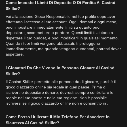
Come Imposto I Limiti Di Deposito O Di Perdita Al Casinò
Skiller?
Vai alla sezione Gioco Responsabile nel tuo profilo dopo aver
effettuato l'accesso al tuo account. Oggi, domani o ogni mese,
puoi impostare immediatamente limiti su quanto puoi
depositare, scommettere o perdere. Questi limiti ti aiutano a
rispettare il tuo budget, e puoi modificarli in qualsiasi momento.
Quando i tuoi limiti vengono abbassati, ti proteggono
immediatamente, ma quando vengono aumentati, potresti dover
aspettare.
I Giocatori Da Che Vivono In Possono Giocare Al Casinò
Skiller?
Il Casinò Skiller permette alle persone da di giocare, purché il
gioco d'azzardo online sia legale in quel paese. Prima di
iscriverti o depositare denaro, dovresti sempre controllare le
regole nel tuo paese e nella tua regione. Non è possibile
iscriversi se il gioco d'azzardo online non è consentito in .
Come Posso Utilizzare Il Mio Telefono Per Accedere In
Sicurezza Al Casinò Skiller?