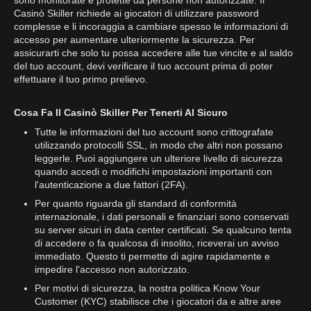
Casinò Skiller richiede ai giocatori di utilizzare password
complesse e li incoraggia a cambiare spesso le informazioni di
accesso per aumentare ulteriormente la sicurezza. Per
assicurarti che solo tu possa accedere alle tue vincite e al saldo
del tuo account, devi verificare il tuo account prima di poter
effettuare il tuo primo prelievo.
Cosa Fa Il Casinò Skiller Per Tenerti Al Sicuro
Tutte le informazioni del tuo account sono crittografate
utilizzando protocolli SSL, in modo che altri non possano
leggerle. Puoi aggiungere un ulteriore livello di sicurezza
quando accedi o modifichi impostazioni importanti con
l'autenticazione a due fattori (2FA).
Per quanto riguarda gli standard di conformità
internazionale, i dati personali e finanziari sono conservati
su server sicuri in data center certificati. Se qualcuno tenta
di accedere o fa qualcosa di insolito, riceverai un avviso
immediato. Questo ti permette di agire rapidamente e
impedire l'accesso non autorizzato.
Per motivi di sicurezza, la nostra politica Know Your
Customer (KYC) stabilisce che i giocatori da e altre aree