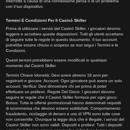
interrotte a causa di una connessione persa o di un problema
con il tuo dispositivo.
Termini E Condizioni Per Il Casinò Skiller
Prima di utilizzare i servizi del Casinò Skiller, i giocatori devono
leggere e accettare queste disposizioni. Tutti gli utenti accettano
di seguire tutte le regole in questo documento. Il tuo account
potrebbe essere chiuso o sospeso se non segui i Termini e le
Condizioni.
Questi termini potrebbero essere modificati in qualsiasi
momento dal Casinò Skiller.
Termini Chiave Idoneità: Devi avere almeno 18 anni per
registrarti e giocare. Account: Ogni giocatore può avere un solo
account. Verifica: Devi dimostrare chi sei prima di poter
effettuare un prelievo. Regole Del Gioco: I giocatori devono
seguire le regole che il Casinò Skiller fornisce per ogni gioco.
Bonus: Tutte le offerte promozionali hanno determinati requisiti
di scommessa che devono essere soddisfatti. Comportamento
fraudolento, riciclaggio di denaro e uso di VPN sono tutte cose
non consentite. Ovunque la legge dica che è illegale, i servizi del
Casinò Skiller non sono validi. Depositi e prelievi: Tutti i depositi