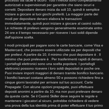
processo sia facile e sicuro. Tutti i metodi sono completamente
autorizzati e supervisionati per garantire che siano sicuri e
corretti. Depositare denaro inizia da soli 10, quindi è semplice
iniziare a giocare ai tuoi giochi preferiti. La maggior parte dei
modi per depositare denaro elabora le transazioni
immediatamente, quindi puoi iniziare a giocare al casinò subito.
Le richieste di prelievo vengono generalmente esaminate entro
24 ore e il tempo necessario per ricevere i tuoi soldi dipende
dall'opzione scelta.
I modi principali per pagare sono le carte bancarie, come Visa e
Mastercard, che possono essere utilizzate sia per depositi che
per prelievi. A partire da 10, il minimo che puoi depositare è . Il
minimo che puoi prelevare è . Per trasferimenti rapidi di denaro,
i portafogli elettronici sono una scelta popolare. I portafogli
elettronici possono ricevere i loro soldi depositati in poche ore.
Puoi inviare importi maggiori di denaro tramite bonifico bancario.
I bonifici bancari costano almeno 50 e possono richiedere fino a
cinque giorni lavorativi per arrivare sul tuo account. Carte
Prepagate: Con alcune opzioni prepagate, puoi effettuare
depositi anonimi a partire da 10, ma non puoi prelevare denaro
da queste carte. Se il Casinò Skiller deve seguire le regole e
mantenere i giocatori al sicuro, potrebbe richiedere di vedere
una prova della tua identità prima di poter effettuare il tuo primo