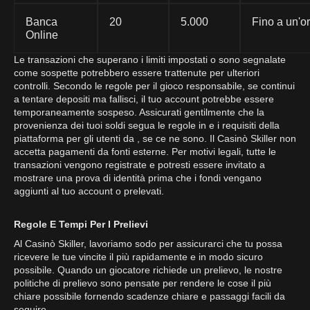
Banca
20
5.000
Fino a un'o
Online
Le transazioni che superano i limiti impostati o sono segnalate
come sospette potrebbero essere trattenute per ulteriori
controlli. Secondo le regole per il gioco responsabile, se continui
a tentare depositi ma fallisci, il tuo account potrebbe essere
temporaneamente sospeso. Assicurati gentilmente che la
provenienza dei tuoi soldi segua le regole in e i requisiti della
piattaforma per gli utenti da , se ce ne sono. Il Casinò Skiller non
accetta pagamenti da fonti esterne. Per motivi legali, tutte le
transazioni vengono registrate e potresti essere invitato a
mostrare una prova di identità prima che i fondi vengano
aggiunti al tuo account o prelevati.
Regole E Tempi Per I Prelievi
Al Casinò Skiller, lavoriamo sodo per assicurarci che tu possa
ricevere le tue vincite il più rapidamente e in modo sicuro
possibile. Quando un giocatore richiede un prelievo, le nostre
politiche di prelievo sono pensate per rendere le cose il più
chiare possibile fornendo scadenze chiare e passaggi facili da
seguire.