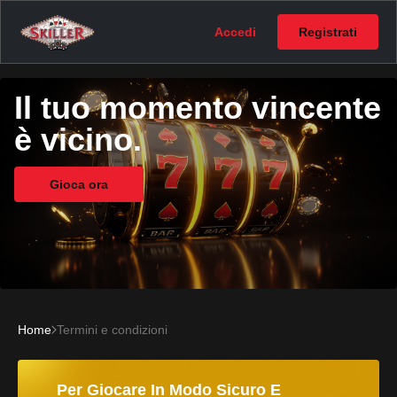
Accedi
Registrati
Il tuo momento vincente
è vicino.
Gioca ora
Home
Termini e condizioni
Per Giocare In Modo Sicuro E