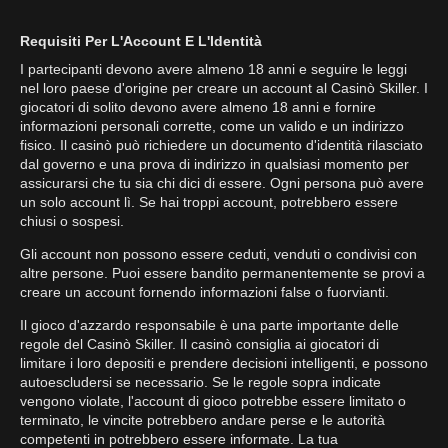
Requisiti Per L'Account E L'Identità
I partecipanti devono avere almeno 18 anni e seguire le leggi
nel loro paese d'origine per creare un account al Casinò Skiller. I
giocatori di solito devono avere almeno 18 anni e fornire
informazioni personali corrette, come un valido e un indirizzo
fisico. Il casinò può richiedere un documento d'identità rilasciato
dal governo e una prova di indirizzo in qualsiasi momento per
assicurarsi che tu sia chi dici di essere. Ogni persona può avere
un solo account lì. Se hai troppi account, potrebbero essere
chiusi o sospesi.
Gli account non possono essere ceduti, venduti o condivisi con
altre persone. Puoi essere bandito permanentemente se provi a
creare un account fornendo informazioni false o fuorvianti.
Il gioco d'azzardo responsabile è una parte importante delle
regole del Casinò Skiller. Il casinò consiglia ai giocatori di
limitare i loro depositi e prendere decisioni intelligenti, e possono
autoescludersi se necessario. Se le regole sopra indicate
vengono violate, l'account di gioco potrebbe essere limitato o
terminato, le vincite potrebbero andare perse e le autorità
competenti in potrebbero essere informate. La tua