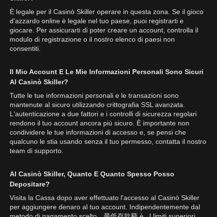
È legale per il Casinò Skiller operare in questa zona. Se il gioco
d'azzardo online è legale nel tuo paese, puoi registrarti e
giocare. Per assicurarti di poter creare un account, controlla il
modulo di registrazione o il nostro elenco di paesi non
consentiti.
Il Mio Account E Le Mie Informazioni Personali Sono Sicuri
Al Casinò Skiller?
Tutte le tue informazioni personali e le transazioni sono
mantenute al sicuro utilizzando crittografia SSL avanzata.
L'autenticazione a due fattori e i controlli di sicurezza regolari
rendono il tuo account ancora più sicuro. È importante non
condividere le tue informazioni di accesso e, se pensi che
qualcuno le stia usando senza il tuo permesso, contatta il nostro
team di supporto.
Al Casinò Skiller, Quanto E Quanto Spesso Posso
Depositare?
Visita la Cassa dopo aver effettuato l'accesso al Casinò Skiller
per aggiungere denaro al tuo account. Indipendentemente dal
metodo di pagamento scelto，最低存款额 è . I limiti superiori