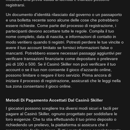
registrarsi.
Un documento d'identità rilasciato dal governo o un passaporto
e una bolletta recente sono alcune delle cose che potrebbero
essere richieste. Come parte del processo di registrazione, i
partecipanti devono accettare tutte le regole. Compila il tuo
nome completo, data di nascita, e informazioni di contatto in
modo veritiero quando ti registri. Potresti perdere le tue vincite o
avere il tuo account limitato se fornisci informazioni false o
mancanti. Potrebbero essere necessari passaggi aggiuntivi per
verificare transazioni finanziarie come depositare o prelevare
più di 100 o 500. Se il Casinò Skiller non può verificare il tuo
account o se il tuo non consente il gioco d'azzardo online,
possono limitare o negare il loro servizio. Prima ancora di
iniziare il processo di registrazione, assicurati che le leggi nella
tua zona consentano il gioco online.
Metodi Di Pagamento Accettati Dal Casinò Skiller
I giocatori possono scegliere tra diversi modi sicuri e facili per
pagare al Casinò Skiller, ognuno progettato per soddisfare le
loro esigenze. Che tu stia effettuando il tuo primo deposito o
richiedendo un prelievo, la piattaforma si assicura che il