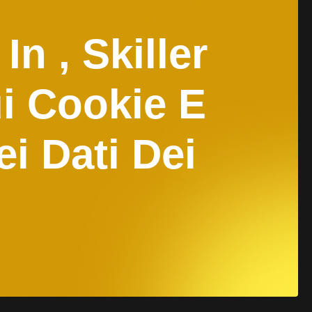
n , Skiller
i Cookie E
i Dati Dei