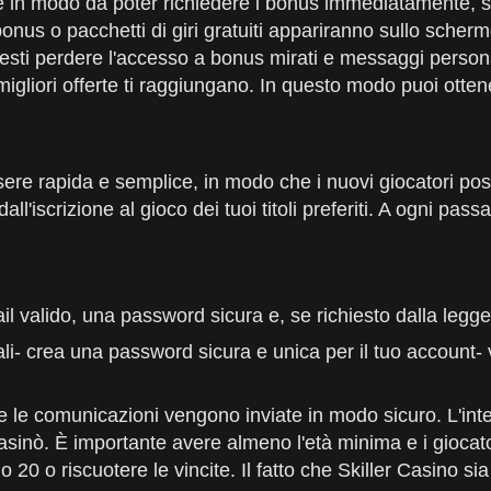
e in modo da poter richiedere i bonus immediatamente, se
bonus o pacchetti di giri gratuiti appariranno sullo scher
tresti perdere l'accesso a bonus mirati e messaggi persona
gliori offerte ti raggiungano. In questo modo puoi ottene
ere rapida e semplice, in modo che i nuovi giocatori possa
l'iscrizione al gioco dei tuoi titoli preferiti. A ogni pas
il valido, una password sicura e, se richiesto dalla legge i
i- crea una password sicura e unica per il tuo account- ve
utte le comunicazioni vengono inviate in modo sicuro. L'in
 casinò. È importante avere almeno l'età minima e i giocat
 20 o riscuotere le vincite. Il fatto che Skiller Casino si