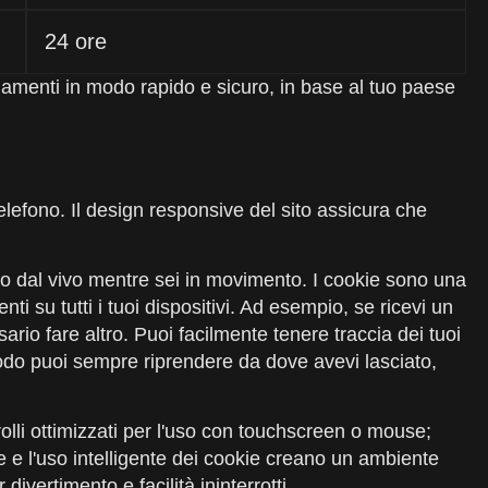
24 ore
agamenti in modo rapido e sicuro, in base al tuo paese
telefono. Il design responsive del sito assicura che
ndo dal vivo mentre sei in movimento. I cookie sono una
 su tutti i tuoi dispositivi. Ad esempio, se ricevi un
rio fare altro. Puoi facilmente tenere traccia dei tuoi
modo puoi sempre riprendere da dove avevi lasciato,
olli ottimizzati per l'uso con touchscreen o mouse;
e e l'uso intelligente dei cookie creano un ambiente
 divertimento e facilità ininterrotti.