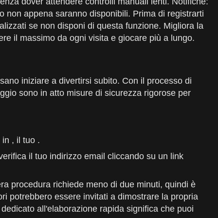
nza dover attendere controlli manuali lenti. Notifiche:
mo non appena saranno disponibili. Prima di registrarti
lizzati se non disponi di questa funzione. Migliora la
re il massimo da ogni visita e giocare più a lungo.
no iniziare a divertirsi subito. Con il processo di
saggio sono in atto misure di sicurezza rigorose per
n , il tuo .
rifica il tuo indirizzo email cliccando su un link
tera procedura richiede meno di due minuti, quindi è
ori potrebbero essere invitati a dimostrare la propria
a dedicato all'elaborazione rapida significa che puoi